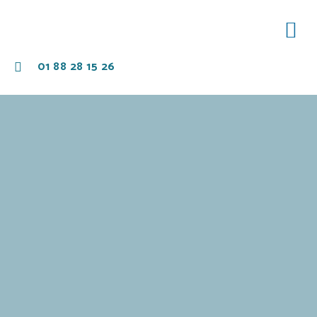
Pr
Crèch
01 88 28 15 26